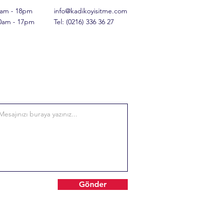
9am - 18pm
info@kadikoyisitme.com
10am - 17pm
Tel:
(0216) 336 36 27
Gönder